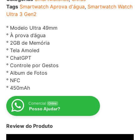
Tags
Smartwatch Aprova d'água
,
Smartwatch Watch
Ultra 3 Gen2
° Modelo Ultra 49mm
° À prova d’água
° 2GB de Memória
° Tela Amoled
° ChatGPT
° Controle por Gestos
° Album de Fotos
° NFC
° 450mAh
Comercial
Online
Posso Ajudar?
Review do Produto