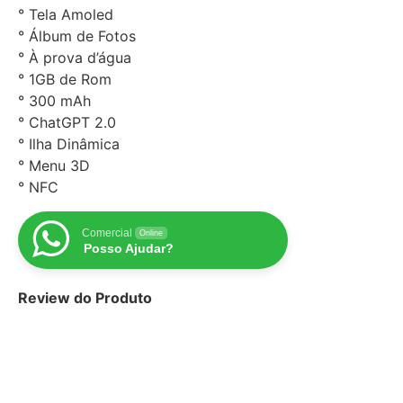
° Tela Amoled
° Álbum de Fotos
° À prova d’água
° 1GB de Rom
° 300 mAh
° ChatGPT 2.0
° Ilha Dinâmica
° Menu 3D
° NFC
Comercial
Online
Posso Ajudar?
Review do Produto