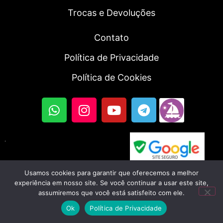
Trocas e Devoluções
Contato
Política de Privacidade
Política de Cookies
Usamos cookies para garantir que oferecemos a melhor
© 2023, Fortal SmartWatch | Todos os direitos
experiência em nosso site. Se você continuar a usar este site,
assumiremos que você está satisfeito com ele.
reservados. CNPJ: 56.045.702/0001-46
Ok
Política de Privacidade