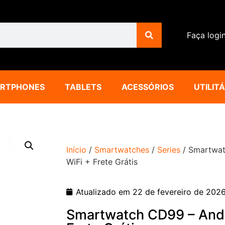
Faça logi
RTPHONES
TABLETS
ACESSÓRIOS
UTILIT
Início
/
Smartwatches
/
Series
/ Smartwat
WiFi + Frete Grátis
Atualizado em 22 de fevereiro de 202
Smartwatch CD99 – Andr