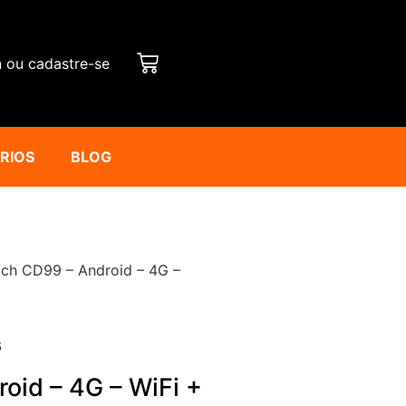
n ou cadastre-se
ÁRIOS
BLOG
ch CD99 – Android – 4G –
6
oid – 4G – WiFi +