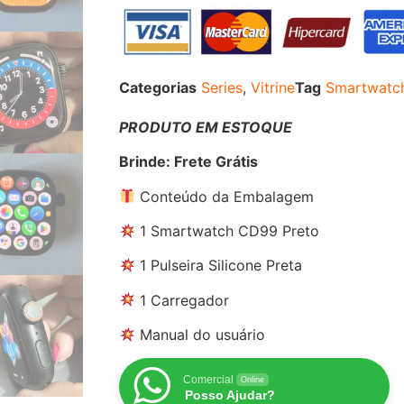
Categorias
Series
,
Vitrine
Tag
Smartwatc
PRODUTO EM ESTOQUE
Brinde: Frete Grátis
Conteúdo da Embalagem
1 Smartwatch CD99 Preto
1 Pulseira Silicone Preta
1 Carregador
Manual do usuário
Comercial
Online
Posso Ajudar?