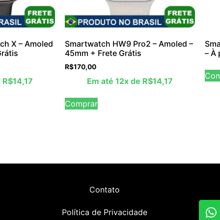
ch X – Amoled
Smartwatch HW9 Pro2 – Amoled –
Sma
rátis
45mm + Frete Grátis
– À
R$
170,00
Com
e
R$
14,17
Em até 12x de
R$
14,17
Comprar
Contato
Política de Privacidade