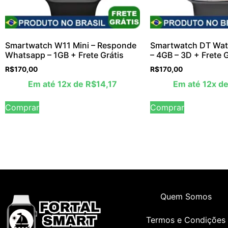
Smartwatch W11 Mini – Responde
Smartwatch DT Wat
Whatsapp – 1GB + Frete Grátis
– 4GB – 3D + Frete G
R$
170,00
R$
170,00
Em até 12x de
R$
14,17
Em até 12x d
Comprar
Comprar
Quem Somos
Termos e Condições