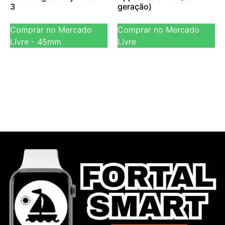
3
geração)
Comprar no Mercado
Comprar no Mercado
Livre - 45mm
Livre