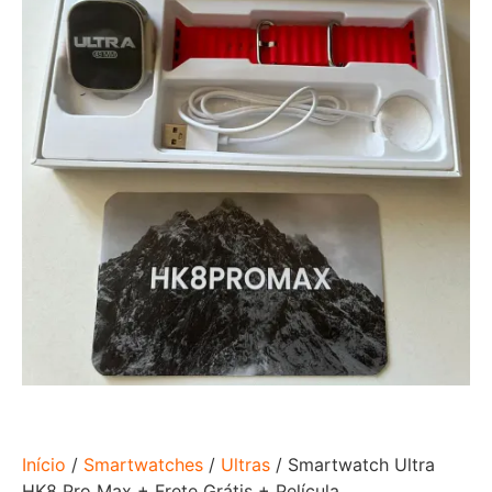
Início
/
Smartwatches
/
Ultras
/ Smartwatch Ultra
HK8 Pro Max + Frete Grátis + Película