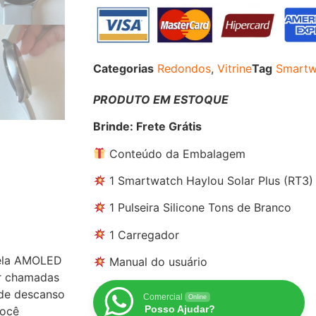
Categorias
Redondos
,
Vitrine
Tag
Smartw
PRODUTO EM ESTOQUE
Brinde: Frete Grátis
Conteúdo da Embalagem
1 Smartwatch Haylou Solar Plus (RT3)
1 Pulseira Silicone Tons de Branco
1 Carregador
tela AMOLED
Manual do usuário
er chamadas
 de descanso
Comercial
Online
Posso Ajudar?
você