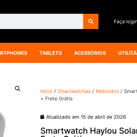
Faça logi
RTPHONES
TABLETS
ACESSÓRIOS
UTILIT
Início
/
Smartwatches
/
Redondos
/ Smart
+ Frete Grátis
Atualizado em 15 de abril de 2026
Smartwatch Haylou Solar