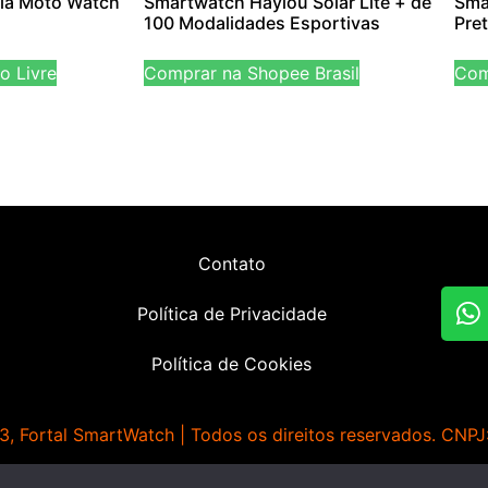
la Moto Watch
Smartwatch Haylou Solar Lite + de
Sma
100 Modalidades Esportivas
Pre
o Livre
Comprar na Shopee Brasil
Com
Contato
Política de Privacidade
Política de Cookies
, Fortal SmartWatch | Todos os direitos reservados. CNP