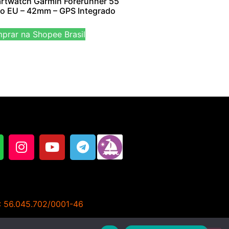
rtwatch Garmin Forerunner 55
to EU – 42mm – GPS Integrado
prar na Shopee Brasil
J: 56.045.702/0001-46