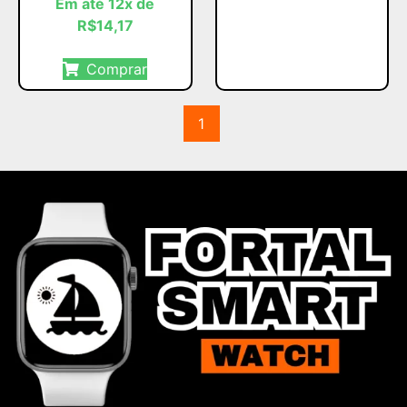
Em até 12x de
R$
14,17
Comprar
1