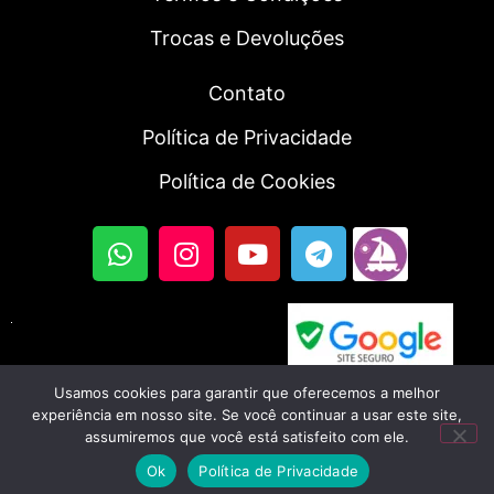
Trocas e Devoluções
Contato
Política de Privacidade
Política de Cookies
Usamos cookies para garantir que oferecemos a melhor
© 2023, Fortal SmartWatch | Todos os direitos
experiência em nosso site. Se você continuar a usar este site,
assumiremos que você está satisfeito com ele.
reservados. CNPJ: 56.045.702/0001-46
Ok
Política de Privacidade