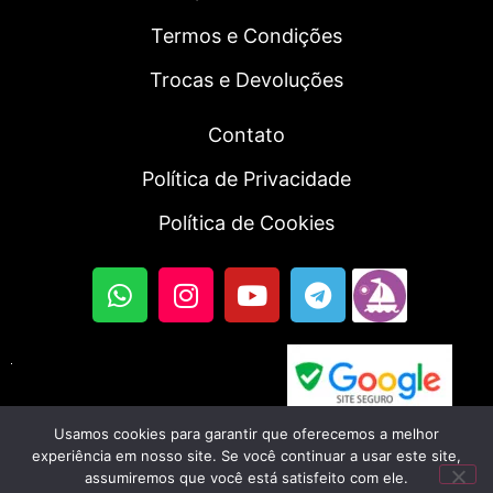
Termos e Condições
Trocas e Devoluções
Contato
Política de Privacidade
Política de Cookies
Usamos cookies para garantir que oferecemos a melhor
© 2023, Fortal SmartWatch | Todos os direitos
experiência em nosso site. Se você continuar a usar este site,
assumiremos que você está satisfeito com ele.
reservados. CNPJ: 56.045.702/0001-46