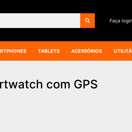
Faça logi
RTPHONES
TABLETS
ACESSÓRIOS
UTILIT
rtwatch com GPS