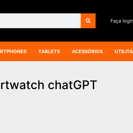
Faça logi
RTPHONES
TABLETS
ACESSÓRIOS
UTILIT
rtwatch chatGPT