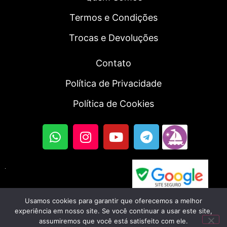
Termos e Condições
Trocas e Devoluções
Contato
Política de Privacidade
Política de Cookies
Usamos cookies para garantir que oferecemos a melhor
© 2023, Fortal SmartWatch | Todos os direitos
experiência em nosso site. Se você continuar a usar este site,
assumiremos que você está satisfeito com ele.
reservados. CNPJ: 56.045.702/0001-46