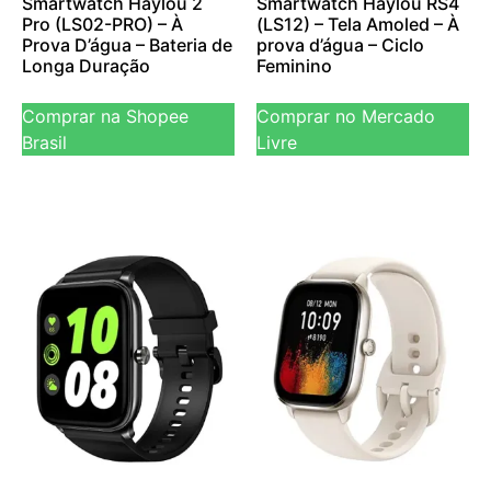
Smartwatch Haylou 2
Smartwatch Haylou RS4
Pro (LS02-PRO) – À
(LS12) – Tela Amoled – À
Prova D’água – Bateria de
prova d’água – Ciclo
Longa Duração
Feminino
Comprar na Shopee
Comprar no Mercado
Brasil
Livre