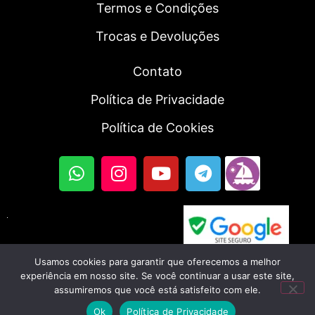
Termos e Condições
Trocas e Devoluções
Contato
Política de Privacidade
Política de Cookies
Usamos cookies para garantir que oferecemos a melhor
© 2023, Fortal SmartWatch | Todos os direitos
experiência em nosso site. Se você continuar a usar este site,
assumiremos que você está satisfeito com ele.
reservados. CNPJ: 56.045.702/0001-46
Ok
Política de Privacidade