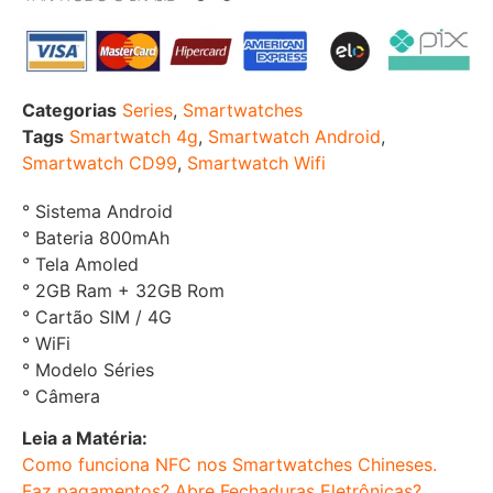
Categorias
Series
,
Smartwatches
Tags
Smartwatch 4g
,
Smartwatch Android
,
Smartwatch CD99
,
Smartwatch Wifi
° Sistema Android
° Bateria 800mAh
° Tela Amoled
° 2GB Ram + 32GB Rom
° Cartão SIM / 4G
° WiFi
° Modelo Séries
° Câmera
Leia a Matéria:
Como funciona NFC nos Smartwatches Chineses.
Faz pagamentos? Abre Fechaduras Eletrônicas?