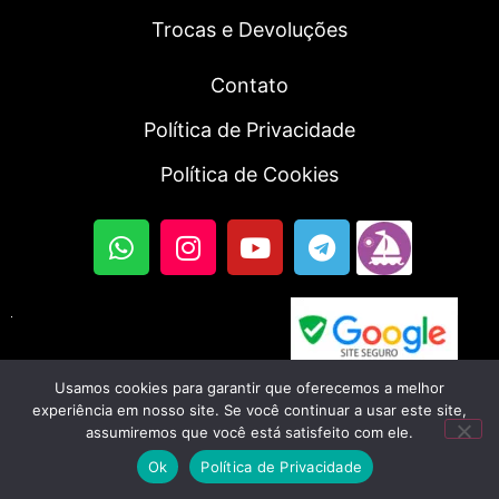
Trocas e Devoluções
Contato
Política de Privacidade
Política de Cookies
Usamos cookies para garantir que oferecemos a melhor
© 2023, Fortal SmartWatch | Todos os direitos
experiência em nosso site. Se você continuar a usar este site,
assumiremos que você está satisfeito com ele.
reservados. CNPJ: 56.045.702/0001-46
Ok
Política de Privacidade