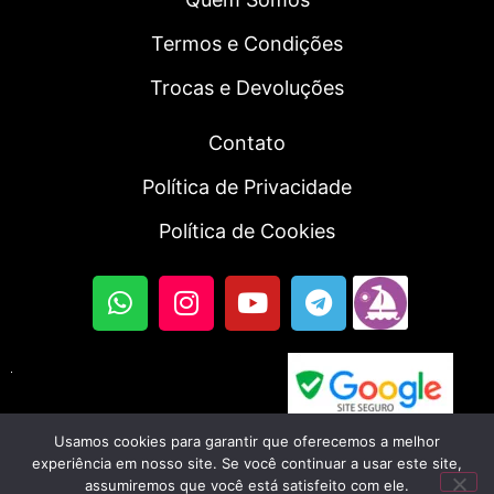
Termos e Condições
Trocas e Devoluções
Contato
Política de Privacidade
Política de Cookies
Usamos cookies para garantir que oferecemos a melhor
© 2023, Fortal SmartWatch | Todos os direitos
experiência em nosso site. Se você continuar a usar este site,
assumiremos que você está satisfeito com ele.
reservados. CNPJ: 56.045.702/0001-46